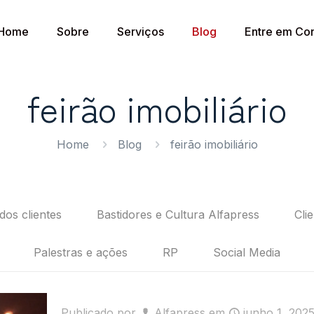
Home
Sobre
Serviços
Blog
Entre em Con
feirão imobiliário
Home
Blog
feirão imobiliário
dos clientes
Bastidores e Cultura Alfapress
Cli
Palestras e ações
RP
Social Media
Publicado por
Alfapress
em
junho 1, 202